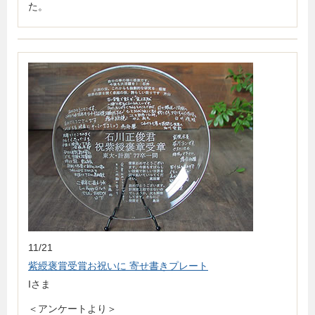
た。
11/21
紫綬褒賞受賞お祝いに 寄せ書きプレート
Iさま
＜アンケートより＞