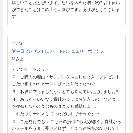
嬉しいことだと思います。思いを込めた贈り物のお手伝い
ができたことはこの上ない喜びです。ありがとうございま
す
11/23
誕生日プレゼントに ハートのジュエリーボックス
Mさま
＜アンケートより＞
２．ご購入の理由：サンプルを拝見したとき、プレゼント
したい相手のイメージにぴったりだったので。
３．お役に立ちましたか：とても喜んでいただけました!!
４．あったらいいな：貴社のように名前入りの、ひとつし
か存在しないようなものはとても感動します。
これだけサービスしていただければ十分です☆
５：ご意見何でも： こちらの携帯の設定が悪く、貴社から
のメールをうまく受けとれず、とても迷惑をおかけして申