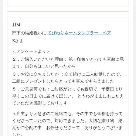
11/4
部下の結婚祝いに
てびねりネームタンブラー ペア
Sさま
＜アンケートより＞
２．ご購入いただいた理由： 第一印象でとっても素敵に見
えて、自分もほしいと思ったから
３．お役に立ちましたか ：立て続けに二人結婚したので、
二組にプレゼントしたらとっても喜んでもらえました
５．ご意見何でも：ご対応がとっても親切で、予定日より
早くこの日までに届けてほしい、 とうわがままにもこたえ
ていただき感謝しております
＜店主より＞急ぎのご連絡でも、その中でも余裕を持って
くださっていたので、対応できました。大切な贈り物、納
期がご心配の中、お任せくださって、ありがとうございま
した。