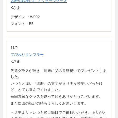
古希のお祝いに メッセージグラス
Kさま
デザイン ：W002
フォント：B5
11/9
てびねりタンブラー
Kさま
先週グラスが届き、週末に父の還暦祝いでプレゼントしま
した。
いつもと違い『還暦』の文字が入り少々苦笑いだったけ
ど、とても喜んでくれました。
毎回素敵なグラスを創って頂きありがとうございます。
また次回の祝いの時もよろしくお願いします。
＜店主より＞いつも節目節目でご依頼いただき、ありがと