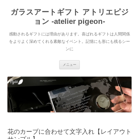
ガラスアートギフト アトリエピジ
ョン -atelier pigeon-
感動されるギフトには理由があります。喜ばれるギフトは人間関係
をよりよく深めてくれる素敵なイベント。記憶にも形にも残るシー
ンに
コ
メニュー
ン
テ
ン
ツ
へ
移
動
花のカーブに合わせて文字入れ【レイアウト