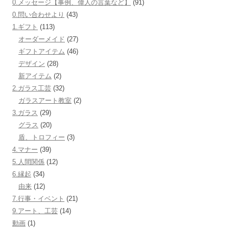
ン
0.メッセージ【事例、偉人の言葉など】
(91)
0.問い合わせより
(43)
1.ギフト
(113)
オーダーメイド
(27)
ギフトアイテム
(46)
デザイン
(28)
新アイテム
(2)
2.ガラス工芸
(32)
ガラスアート教室
(2)
3.ガラス
(29)
グラス
(20)
盾、トロフィー
(3)
4.マナー
(39)
5.人間関係
(12)
6.縁起
(34)
由来
(12)
7.行事・イベント
(21)
9.アート、工芸
(14)
動画
(1)