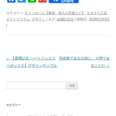
Share
a
wi
n
m
c
tt
e
ail
カテゴリー:
0.メッセージ【事例、偉人の言葉など】
,
2.ガラス工芸
,
ギフトアイテム
,
デザイン
| タグ:
結婚記念日
| 投稿日:
2019年2月6日
e
er
|
b
o
o
k
投
←
【退職記念 ハートジュエリ
芸術家である以前に、人間であ
稿
ーボックス】デザインサンプル
ることだ
→
ナ
ビ
検
ゲ
索:
ー
シ
カテゴリー
ョ