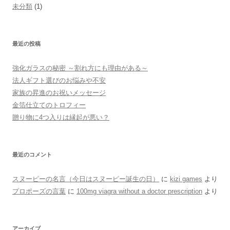
未分類
(1)
最近の投稿
強化ガラスの秘密 ～割れ方にも理由がある～
法人ギフト選びのお悩みや不安
家族の昇進のお祝いメッセージ
金箔仕立てのトロフィー
贈り物に4つ入りは縁起が悪い？
最近のコメント
スヌーピーの名言（今日はスヌーピー誕生の日）
に
kizi games
より
プロポーズの言葉
に
100mg viagra without a doctor prescription
より
アーカイブ