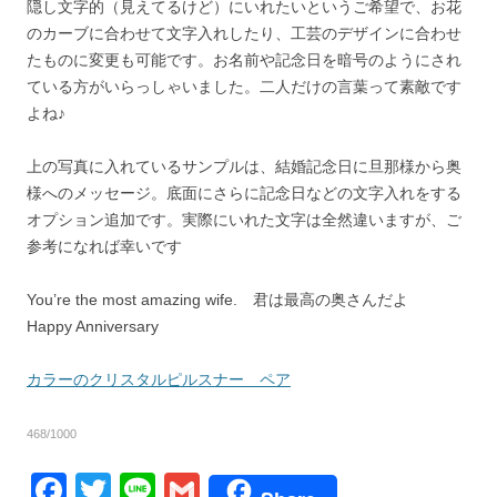
隠し文字的（見えてるけど）にいれたいというご希望で、お花
のカーブに合わせて文字入れしたり、工芸のデザインに合わせ
たものに変更も可能です。お名前や記念日を暗号のようにされ
ている方がいらっしゃいました。二人だけの言葉って素敵です
よね♪
上の写真に入れているサンプルは、結婚記念日に旦那様から奥
様へのメッセージ。底面にさらに記念日などの文字入れをする
オプション追加です。実際にいれた文字は全然違いますが、ご
参考になれば幸いです
You’re the most amazing wife. 君は最高の奥さんだよ
Happy Anniversary
カラーのクリスタルピルスナー ペア
468/1000
F
T
Li
G