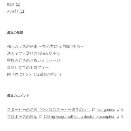
動画
(1)
未分類
(1)
最近の投稿
強化ガラスの秘密 ～割れ方にも理由がある～
法人ギフト選びのお悩みや不安
家族の昇進のお祝いメッセージ
金箔仕立てのトロフィー
贈り物に4つ入りは縁起が悪い？
最近のコメント
スヌーピーの名言（今日はスヌーピー誕生の日）
に
kizi games
より
プロポーズの言葉
に
100mg viagra without a doctor prescription
より