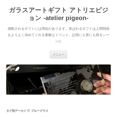
ガラスアートギフト アトリエピジ
ョン -atelier pigeon-
感動されるギフトには理由があります。喜ばれるギフトは人間関係
をよりよく深めてくれる素敵なイベント。記憶にも形にも残るシー
ンに
コ
メニュー
ン
テ
ン
ツ
へ
移
動
タグ別アーカイブ:
ブルーグラス