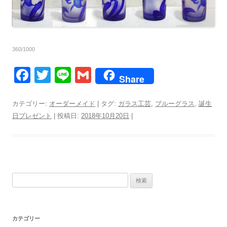
360/1000
F
T
Li
G
Share
a
wi
n
m
c
tt
e
ail
カテゴリー:
オーダーメイド
| タグ:
ガラス工芸
,
ブルーグラス
,
誕生
日プレゼント
| 投稿日:
2018年10月20日
|
e
er
b
o
o
検
k
索:
カテゴリー