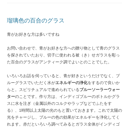
瑠璃色の百合のグラス
青がお好きな方は多いですね
お問い合わせで、青がお好きな方への贈り物として青のグラス
を探されていたおり、切子に使われる被（き）せガラスを彫っ
た百合のグラスがアンティーク調でよいとのことでした。
いろいろお話を伺っていると、青が好きというだけでなく、ブ
ルーグラスでいただく水が
エネルギーの浄化
をするので良いか
らと。スピリチュアルで進められている
ブルーソーラーウォー
ター
のことです。作り方は、インディゴブルーのボトルかグラ
スに水を注ぎ（金属以外のコルクやラップなどでふたをす
る）、1時間以上太陽の光のもと置いておきます。これで太陽の
光をチャージし、ブルーの色の効果がエネルギーを浄化してく
れます。赤だといろいろ調べてみるとガラス全体がインディゴ