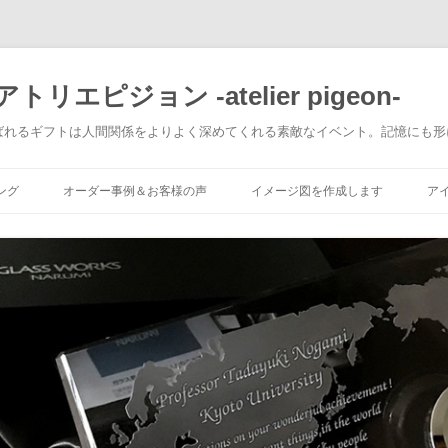
エピジョン -atelier pigeon-
ばれるギフトは人間関係をよりよく深めてくれる素敵なイベント。記憶にも形
コ
ン
ング
オーダー事例＆お客様の声
イメージ図を作成します
ア
テ
ン
ツ
へ
移
動