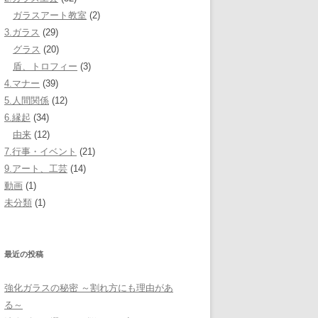
ガラスアート教室
(2)
3.ガラス
(29)
グラス
(20)
盾、トロフィー
(3)
4.マナー
(39)
5.人間関係
(12)
6.縁起
(34)
由来
(12)
7.行事・イベント
(21)
9.アート、工芸
(14)
動画
(1)
未分類
(1)
最近の投稿
強化ガラスの秘密 ～割れ方にも理由があ
る～