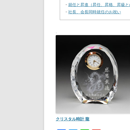
・
就任と昇進（昇任、昇格、昇級と
・
社長、会長同時就任のお祝い
.
クリスタル時計 龍