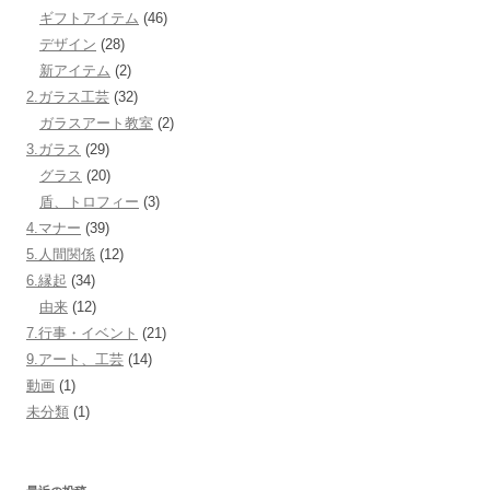
ギフトアイテム
(46)
デザイン
(28)
新アイテム
(2)
2.ガラス工芸
(32)
ガラスアート教室
(2)
3.ガラス
(29)
グラス
(20)
盾、トロフィー
(3)
4.マナー
(39)
5.人間関係
(12)
6.縁起
(34)
由来
(12)
7.行事・イベント
(21)
9.アート、工芸
(14)
動画
(1)
未分類
(1)