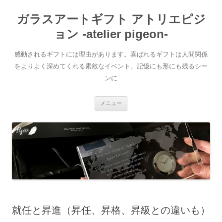
ガラスアートギフト アトリエピジ
ョン -atelier pigeon-
感動されるギフトには理由があります。喜ばれるギフトは人間関係
をよりよく深めてくれる素敵なイベント。記憶にも形にも残るシー
ンに
コ
メニュー
ン
テ
ン
ツ
へ
移
動
就任と昇進（昇任、昇格、昇級との違いも）