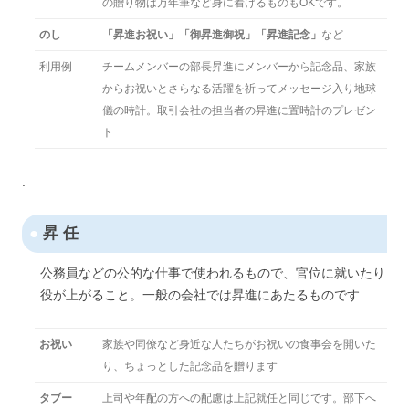
の贈り物は万年筆など身に着けるものもOKです。
のし
「昇進お祝い」「御昇進御祝」「昇進記念」
など
利用例
チームメンバーの部長昇進にメンバーから記念品、家族
からお祝いとさらなる活躍を祈ってメッセージ入り地球
儀の時計。取引会社の担当者の昇進に置時計のプレゼン
ト
.
●
昇 任
公務員などの公的な仕事で使われるもので、官位に就いたり
役が上がること。一般の会社では昇進にあたるものです
お祝い
家族や同僚など身近な人たちがお祝いの食事会を開いた
り、ちょっとした記念品を贈ります
タブー
上司や年配の方への配慮は上記就任と同じです。部下へ