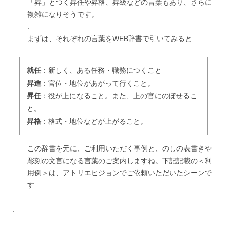
「昇」とつく昇任や昇格、昇級などの言葉もあり、さらに
複雑になりそうです。
.
まずは、それぞれの言葉をWEB辞書で引いてみると
就任
：新しく、ある任務・職務につくこと
昇進
：官位・地位があがって行くこと。
昇任
：役が上になること。また、上の官にのぼせるこ
と。
昇格
：格式・地位などが上がること。
この辞書を元に、ご利用いただく事例と、のしの表書きや
彫刻の文言になる言葉のご案内しますね。下記記載の＜利
用例＞は、アトリエピジョンでご依頼いただいたシーンで
す
.