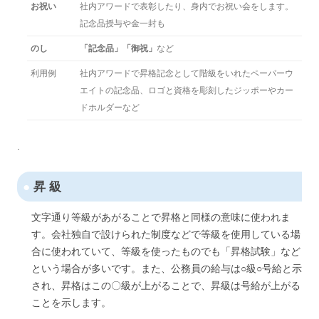
お祝い
社内アワードで表彰したり、身内でお祝い会をします。
記念品授与や金一封も
のし
「記念品」「御祝」
など
利用例
社内アワードで昇格記念として階級をいれたペーパーウ
エイトの記念品、ロゴと資格を彫刻したジッポーやカー
ドホルダーなど
.
●
昇 級
文字通り等級があがることで昇格と同様の意味に使われま
す。会社独自で設けられた制度などで等級を使用している場
合に使われていて、等級を使ったものでも「昇格試験」など
という場合が多いです。また、公務員の給与は○級○号給と示
され、昇格はこの〇級が上がることで、昇級は号給が上がる
ことを示します。