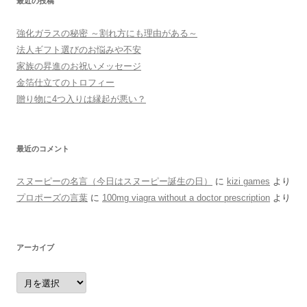
最近の投稿
強化ガラスの秘密 ～割れ方にも理由がある～
法人ギフト選びのお悩みや不安
家族の昇進のお祝いメッセージ
金箔仕立てのトロフィー
贈り物に4つ入りは縁起が悪い？
最近のコメント
スヌーピーの名言（今日はスヌーピー誕生の日）
に
kizi games
より
プロポーズの言葉
に
100mg viagra without a doctor prescription
より
アーカイブ
ア
ー
カ
イ