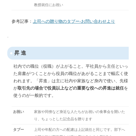
教授就任にお祝い
参考記事：
上司への贈り物のタブー-お問い合わせより
.
●
昇 進
社内での職位（役職）が上がること。平社員から主任といっ
た肩書がつくことから役員の職位があがることまで幅広く使
われます。「昇進」は主に社内や家族など身内で使い、先様
が
取引先の場合で役員以上などの重要な役への昇進は就任
を
使うのが一般的です。
お祝い
家族や同僚など身近な人たちがお祝いの食事会を開いた
り、ちょっとした記念品を贈ります
タブー
上司や年配の方への配慮は上記就任と同じです。部下へ