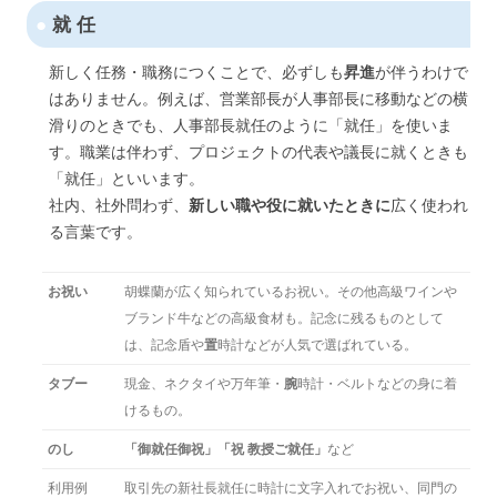
●
就 任
新しく任務・職務につくことで、必ずしも
昇進
が伴うわけで
はありません。例えば、営業部長が人事部長に移動などの横
滑りのときでも、人事部長就任のように「就任」を使いま
す。職業は伴わず、プロジェクトの代表や議長に就くときも
「就任」といいます。
社内、社外問わず、
新しい職や役に就いたときに
広く使われ
る言葉です。
お祝い
胡蝶蘭が広く知られているお祝い。その他高級ワインや
ブランド牛などの高級食材も。記念に残るものとして
は、記念盾や
置
時計などが人気で選ばれている。
タブー
現金、ネクタイや万年筆・
腕
時計・ベルトなどの身に着
けるもの。
のし
「御就任御祝」「祝 教授ご就任」
など
利用例
取引先の新社長就任に時計に文字入れでお祝い、同門の