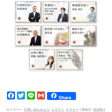
.
F
T
Li
G
Share
a
wi
n
m
c
tt
e
ail
カテゴリー:
0.問い合わせより
,
1.ギフト
,
4.マナー
| 投稿日:
2018年7