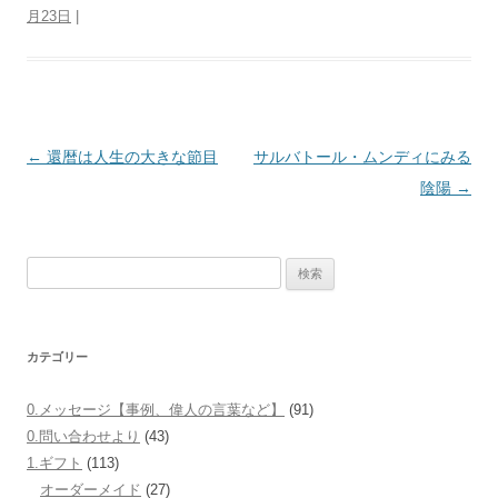
月23日
|
e
er
b
o
o
投
←
還暦は人生の大きな節目
サルバトール・ムンディにみる
k
稿
陰陽
→
ナ
ビ
検
ゲ
索:
ー
シ
カテゴリー
ョ
ン
0.メッセージ【事例、偉人の言葉など】
(91)
0.問い合わせより
(43)
1.ギフト
(113)
オーダーメイド
(27)