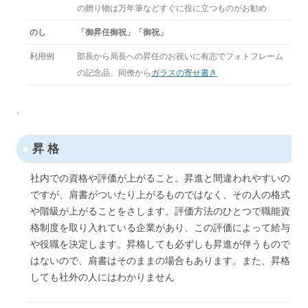
の贈り物は万年筆などすぐに役に立つものがお勧め
のし
「御昇任御祝」「御祝」
利用例
部長から局長への昇任のお祝いに有志でフォトフレーム
の記念品、同僚から
ガラスの寄せ書き
.
●
昇 格
社内での資格や評価が上がること。昇進と間違われやすいの
ですが、肩書がついたり上がるものではなく、その人の格式
や階級が上がることをさします。評価方法のひとつで職能資
格制度を取り入れている企業があり、この評価によって給与
や役職を決定します。昇格しても必ずしも昇進が伴うもので
はないので、肩書はそのままの場合もあります。また、昇格
しても社外の人にはわかりません