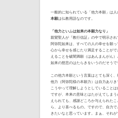
一般的に知られている「他力本願」は人
本願
は仏教用語なのです。
「他力といふは如来の本願力なり」
親鸞聖人が『教行信証』の中で明示され
阿弥陀如来は、すべての人の幸せを願っ
心から幸せを感じたり満足することがで
えることを破闇満願（はあんまんがん）
如来の慈悲のはたらきをいうのだそうで
この他力本願という言葉はとても深く、
他力（阿弥陀様の本願力）は自力ありき
こうやって理解しようとしていることは
ですが、本来の意味とはたがえてしまう
えられても、感謝どころか与えられたこ
ら、より喜べるもの。ですので、自力で
きたいなと思っています。まぁ、それが