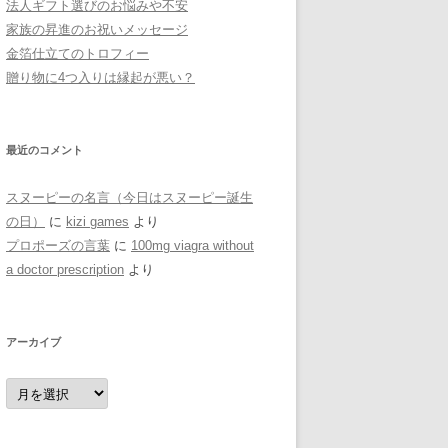
法人ギフト選びのお悩みや不安
家族の昇進のお祝いメッセージ
金箔仕立てのトロフィー
贈り物に4つ入りは縁起が悪い？
最近のコメント
スヌーピーの名言（今日はスヌーピー誕生
の日）
に
kizi games
より
プロポーズの言葉
に
100mg viagra without
a doctor prescription
より
アーカイブ
ア
ー
カ
イ
ブ