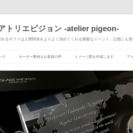
エピジョン -atelier pigeon-
ばれるギフトは人間関係をよりよく深めてくれる素敵なイベント。記憶にも形
コ
ン
ング
オーダー事例＆お客様の声
イメージ図を作成します
ア
テ
ン
ツ
へ
移
動