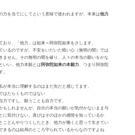
の力を当てにしてという意味で使われますが、本来は
他力
ており、「他力」は如来＝阿弥陀如来をさします。
ているのですが、不安をいだいた暗い心（無明の闇）では
きません。その無明の闇を破り、人々の本当の願いをかな
といい、他力本願とは
阿弥陀如来の本願力
、つまり阿弥陀
す。
私が本当に理解するのはまだ先だと感じてます。
ではたらくものではない
自力ですし、願うことも自力です。
かもしれませんが、自分の本当の願いが気付かないまま与
とに気付けない。喜びはそのほかの感情を知っているか
とことんやりつくしたとき、他力が働くと思って生きてい
できるのは結局のところ守られているからなのですよね