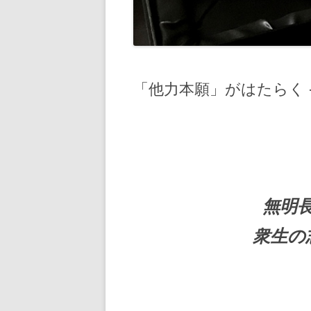
「他力本願」がはたらく 
無明
衆生の