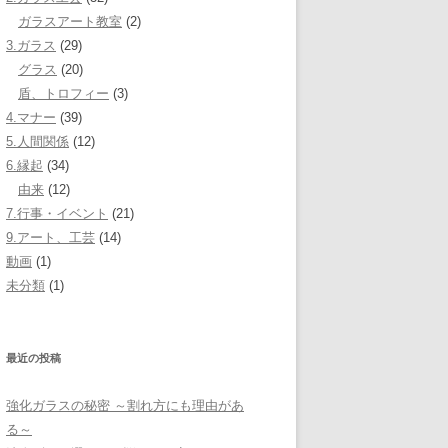
ガラスアート教室
(2)
3.ガラス
(29)
グラス
(20)
盾、トロフィー
(3)
4.マナー
(39)
5.人間関係
(12)
6.縁起
(34)
由来
(12)
7.行事・イベント
(21)
9.アート、工芸
(14)
動画
(1)
未分類
(1)
最近の投稿
強化ガラスの秘密 ～割れ方にも理由があ
る～