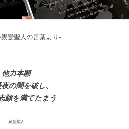
-親鸞聖人の言葉より-
他力本願
長夜の闇を破し、
志願を満てたまう
親鸞聖人