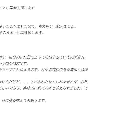
ことに幸せを感じます
摘いただきましたので、本文を少し変えました。
そのまま下記に掲載します。
的で、自分のした善によって成仏するというのが自力、
いうのが他力です。
を満たすことになるので、衆生の志願である成仏とは違
ないんだけど、、、と思われたかもしれませんが、お釈
苦しみであり、具体的に四苦八苦と教えられました。
そ
、仏に成る教えでもあります。