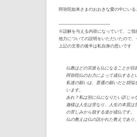
阿弥陀如来さまのおおきな愛の中にいる
————————————
※誤解を与える内容になっていて、ご指
他力についての説明をいただいたので、
上記の文章の後半は私自身の思いです
仏教はどの宗派も仏になることが目
阿弥陀仏のお力によって成仏すると
私達の願いは、普通の願いだと煩悩
います。
あれ？私は別に仏になりたい訳じゃ
迦様は人生は苦なり、人生の本質は
の苦しみから脱する道が成仏です。
仏の教えは仏の説かれた教えであり