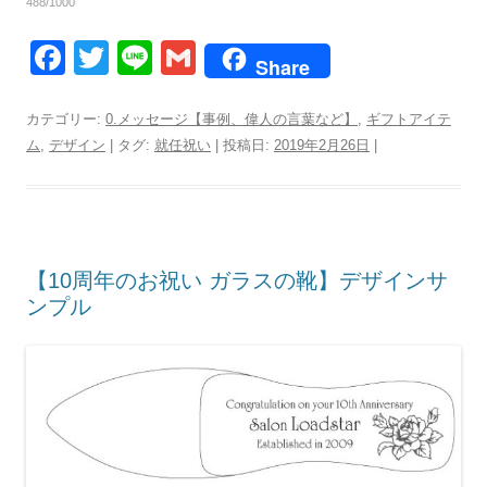
488/1000
F
T
Li
G
Share
a
wi
n
m
c
tt
e
ail
カテゴリー:
0.メッセージ【事例、偉人の言葉など】
,
ギフトアイテ
ム
,
デザイン
| タグ:
就任祝い
| 投稿日:
2019年2月26日
|
e
er
b
o
o
【10周年のお祝い ガラスの靴】デザインサ
k
ンプル