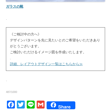
ガラスの靴
.
《ご検討中の方へ》
デザインパターンを先に見たいとのご希望をいただきあり
がとうございます。
ご検討いただけるイメージ図を作成いたします。
.
詳細、レイアウトデザイン一覧はこちらから≫
.
487/1000
F
T
Li
G
Share