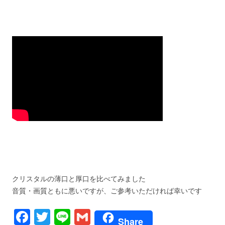
クリスタルの薄口と厚口を比べてみました
音質・画質ともに悪いですが、ご参考いただければ幸いです
F
T
Li
G
Share