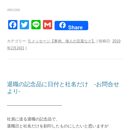
486/1000
F
T
Li
G
Share
a
wi
n
m
c
tt
e
ail
カテゴリー:
0.メッセージ【事例、偉人の言葉など】
| 投稿日:
2019
年2月24日
|
e
er
b
o
o
退職の記念品に日付と社名だけ -お問合せ
k
より-
—————————————–
社員に送る退職の記念品で、
退職日と社名だけを刻印したものにしたいと思いますが