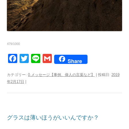
479/1000
F
T
Li
G
Share
a
wi
n
m
c
tt
e
ail
カテゴリー:
0.メッセージ【事例、偉人の言葉など】
| 投稿日:
2019
年2月17日
|
e
er
b
o
o
グラスは薄いほうがいいんですか？
k