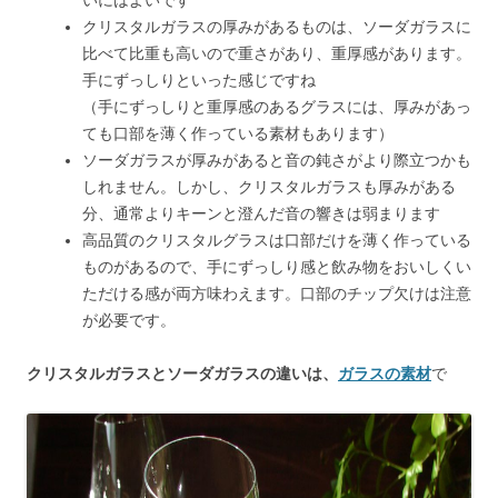
いにはよいです
クリスタルガラスの厚みがあるものは、ソーダガラスに
比べて比重も高いので重さがあり、重厚感があります。
手にずっしりといった感じですね
（手にずっしりと重厚感のあるグラスには、厚みがあっ
ても口部を薄く作っている素材もあります）
ソーダガラスが厚みがあると音の鈍さがより際立つかも
しれません。しかし、クリスタルガラスも厚みがある
分、通常よりキーンと澄んだ音の響きは弱まります
高品質のクリスタルグラスは口部だけを薄く作っている
ものがあるので、手にずっしり感と飲み物をおいしくい
ただける感が両方味わえます。口部のチップ欠けは注意
が必要です。
クリスタルガラスとソーダガラスの違いは、
ガラスの素材
で