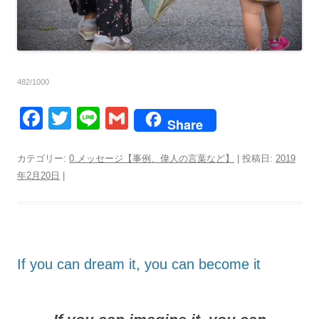
482/1000
F
T
Li
G
Share
a
wi
n
m
c
tt
e
ail
カテゴリー:
0.メッセージ【事例、偉人の言葉など】
| 投稿日:
2019
年2月20日
|
e
er
b
o
o
If you can dream it, you can become it
k