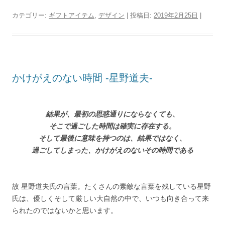
a
wi
n
m
c
tt
e
ail
カテゴリー:
ギフトアイテム
,
デザイン
| 投稿日:
2019年2月25日
|
e
er
b
o
かけがえのない時間 -星野道夫-
o
k
結果が、最初の思惑通りにならなくても、
そこで過ごした時間は確実に存在する。
そして最後に意味を持つのは、結果ではなく、
過ごしてしまった、かけがえのないその時間である
故 星野道夫氏の言葉。たくさんの素敵な言葉を残している星野
氏は、優しくそして厳しい大自然の中で、いつも向き合って来
られたのではないかと思います。