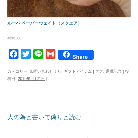
ルーペ ペーパーウェイト（スクエア）
483/1000
F
T
Li
G
Share
a
wi
n
m
c
tt
e
ail
カテゴリー:
0.問い合わせより
,
ギフトアイテム
| タグ:
退職記念
| 投
稿日:
2019年2月21日
|
e
er
b
o
o
人の為と書いて偽りと読む
k