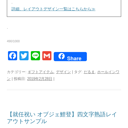
.
詳細、レイアウトデザイン一覧はこちらから≫
.
490/1000
F
T
Li
G
Share
a
wi
n
m
c
tt
e
ail
カテゴリー:
ギフトアイテム
,
デザイン
| タグ:
だるま
,
ホールインワ
ン
| 投稿日:
2019年2月28日
|
e
er
b
o
o
【就任祝い オブジェ鯉登】四文字熟語レイ
k
アウトサンプル