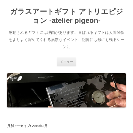
ガラスアートギフト アトリエピジ
ョン -atelier pigeon-
感動されるギフトには理由があります。喜ばれるギフトは人間関係
をよりよく深めてくれる素敵なイベント。記憶にも形にも残るシー
ンに
コ
メニュー
ン
テ
ン
ツ
へ
移
動
月別アーカイブ:
2019年2月