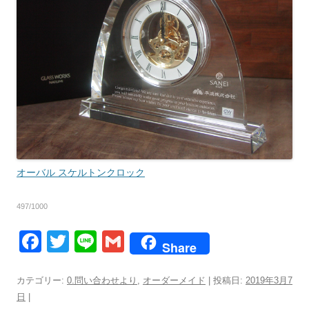
オーバル スケルトンクロック
497/1000
F
T
Li
G
Share
a
wi
n
m
c
tt
e
ail
カテゴリー:
0.問い合わせより
,
オーダーメイド
| 投稿日:
2019年3月7
日
|
e
er