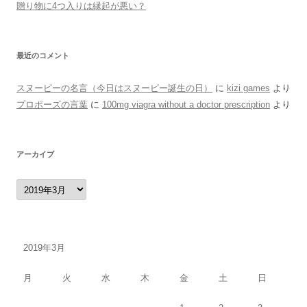
贈り物に4つ入りは縁起が悪い？
最近のコメント
スヌーピーの名言（今日はスヌーピー誕生の日）
に
kizi games
より
プロポーズの言葉
に
100mg viagra without a doctor prescription
より
アーカイブ
ア
ー
カ
イ
ブ
2019年3月
月
火
水
木
金
土
日