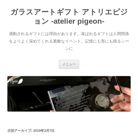
ガラスアートギフト アトリエピジ
ョン -atelier pigeon-
感動されるギフトには理由があります。喜ばれるギフトは人間関係
をよりよく深めてくれる素敵なイベント。記憶にも形にも残るシー
ンに
コ
メニュー
ン
テ
ン
ツ
へ
移
動
日別アーカイブ:
2019年3月7日