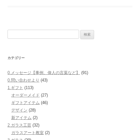
b
o
o
検
k
索:
カテゴリー
0.メッセージ【事例、偉人の言葉など】
(91)
0.問い合わせより
(43)
1.ギフト
(113)
オーダーメイド
(27)
ギフトアイテム
(46)
デザイン
(28)
新アイテム
(2)
2.ガラス工芸
(32)
ガラスアート教室
(2)