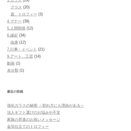
3.ガラス
(29)
グラス
(20)
盾、トロフィー
(3)
4.マナー
(39)
5.人間関係
(12)
6.縁起
(34)
由来
(12)
7.行事・イベント
(21)
9.アート、工芸
(14)
動画
(1)
未分類
(1)
最近の投稿
強化ガラスの秘密 ～割れ方にも理由がある～
法人ギフト選びのお悩みや不安
家族の昇進のお祝いメッセージ
金箔仕立てのトロフィー