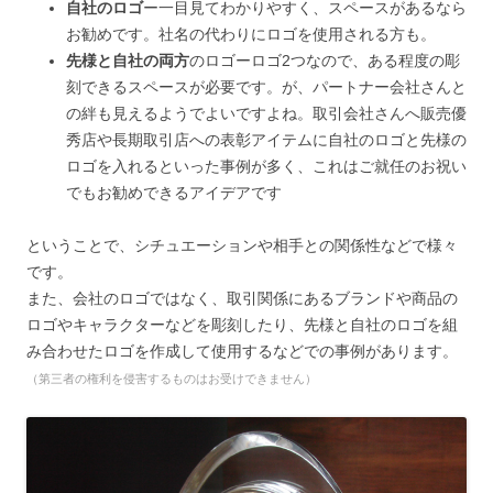
自社のロゴ
ー一目見てわかりやすく、スペースがあるなら
お勧めです。社名の代わりにロゴを使用される方も。
先様と自社の両方
のロゴーロゴ2つなので、ある程度の彫
刻できるスペースが必要です。が、パートナー会社さんと
の絆も見えるようでよいですよね。取引会社さんへ販売優
秀店や長期取引店への表彰アイテムに自社のロゴと先様の
ロゴを入れるといった事例が多く、これはご就任のお祝い
でもお勧めできるアイデアです
ということで、シチュエーションや相手との関係性などで様々
です。
また、会社のロゴではなく、取引関係にあるブランドや商品の
ロゴやキャラクターなどを彫刻したり、先様と自社のロゴを組
み合わせたロゴを作成して使用するなどでの事例があります。
（第三者の権利を侵害するものはお受けできません）